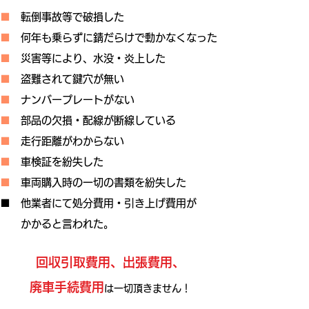
■
転倒事故等で破損した
■
何年も乗らずに錆だらけで
動かなくなった
■
災害等により、水没・炎上した
■
盗難されて鍵穴が無い
■
ナンバープレートがない
■
部品の欠損・配線が断線している
■
走行距離がわからない
​■
車検証を紛失した
■
​ 車両購入時の一切の書類を紛失した
​
他業者にて処分費用・引き上げ費用が
かかると言われた。
回収引取費用、出張費用、
廃車手続費用
は
一切頂きません！