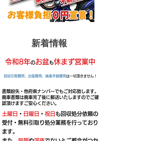
​新着情報
令和8年
お盆
休まず営業中
の
も
回収引取費用、出張費用、廃車手続費用
は一切頂きません！
書類紛失・他府県ナンバーでもご対応致します。
廃車書類は廃車完了後に郵送いたしますのでご確
認頂けますご安心ください。
土曜日
・
日曜日
・
祝日
も回収処分依頼の
受付・無料引取り処分業務を行っており
ます。
また、
早朝
や
深夜
でないとご都合がつか