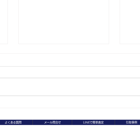
大阪府生駒市 ヤマハ
大阪
JOG・50ｃｃ・無料回収・
To
よくある質問
メール問合せ
LINEで簡単査定
引取事例
無料引取・無料処分
収・
妙法寺字高取山1-74