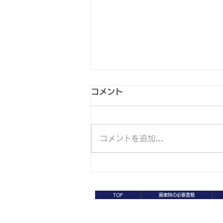
コメント
コメントを追加…
京都府宇治市 ヤマハ ビー
ノ 50ｃｃ・無料回収・無
TOP
廃車時の必要書類
料引取・無料処分
K-NEXT MOTOR FACTORY
​〒654-0121 兵庫県神戸市須磨区